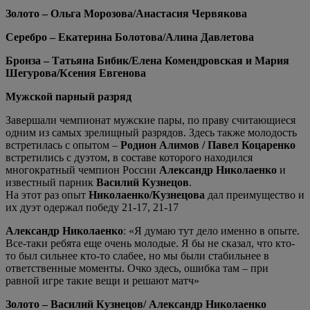
Золото – Ольга Морозова/Анастасия Червякова
Серебро – Екатерина Болотова/Алина Давлетова
Бронза – Татьяна Бибик/Елена Комендровская и Мария
Шегурова/Ксения Евгенова
Мужской парный разряд
Завершали чемпионат мужские пары, по праву считающиеся
одним из самых зрелищный разрядов. Здесь также молодость
встретилась с опытом –
Родион Алимов / Павел Коцаренко
встретились с дуэтом, в составе которого находился
многократный чемпион России
Александр Николаенко
и
известный парник
Василий Кузнецов
.
На этот раз опыт
Николаенко/Кузнецова
дал преимущество и
их дуэт одержал победу 21-17, 21-17
Александр Николаенко
: «Я думаю тут дело именно в опыте.
Все-таки ребята еще очень молодые. Я бы не сказал, что кто-
то был сильнее кто-то слабее, но мы были стабильнее в
ответственные моменты. Очко здесь, ошибка там – при
равной игре такие вещи и решают матч»
Золото – Василий Кузнецов/ Александр Николаенко