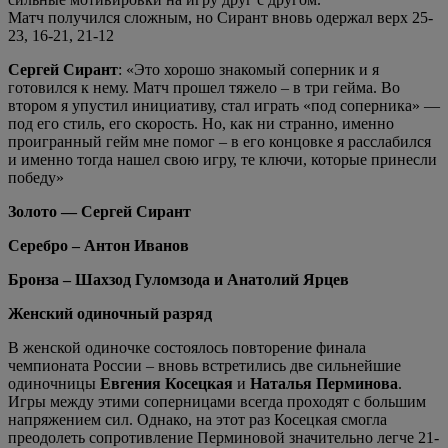
Матч получился сложным, но Сирант вновь одержал верх 25-
23, 16-21, 21-12
Сергей Сирант
: «Это хорошо знакомый соперник и я
готовился к нему. Матч прошел тяжело – в три гейма. Во
втором я упустил инициативу, стал играть «под соперника» —
под его стиль, его скорость. Но, как ни странно, именно
проигранный гейм мне помог – в его концовке я расслабился
и именно тогда нашел свою игру, те ключи, которые принесли
победу»
Золото — Сергей Сирант
Серебро – Антон Иванов
Бронза – Шахзод Гуломзода и Анатолий Ярцев
Женский одиночный разряд
В женской одиночке состоялось повторение финала
чемпионата России – вновь встретились две сильнейшие
одиночницы
Евгения Косецкая
и
Наталья Перминова
.
Игры между этими соперницами всегда проходят с большим
напряжением сил. Однако, на этот раз Косецкая смогла
преодолеть сопротивление Перминовой значительно легче 21-