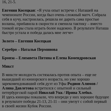
16, 21-5.
Евгения Косецкая
: «Я учла опыт встречи с Наташей на
чемпионате России, когда был очень сложный матч. Собрала
себя в кучу, настроилась, решила не дарить сама простые
воланы, прибавила в скорости и сменила тактику – вместо
тонкой игры стала играть более надежно. В результате Наташа
быстро устала и победа далась мне легче»
Золото – Евгения Косецкая
Серебро – Наталья Перминова
Бронза – Елизавета Пятина и Елена Комендровская
Микст
В миксте молодость состязалась против опыта – еще не
вышедший из юниорского возраста, но уже хорошо
зарекомендовавший себя дуэт из Уфы
Родион Алимов /
Алина Давлетова
встретился с опытной и сильный
петербургской парой
Николай Укк / Ирина Хлебко.
И здесь юниоры показали, что впереди у них хорошее будущее
в результате победы 21-13, 21-11 – они увезут с собой первый
в своей жизни Кубок России.