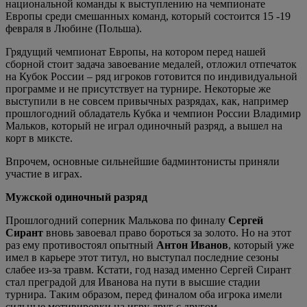
национальной команды к выступлению на чемпионате
Европы среди смешанных команд, который состоится 15 -19
февраля в Любине (Польша).
Грядущий чемпионат Европы, на котором перед нашей
сборной стоит задача завоевание медалей, отложил отпечаток
на Кубок России – ряд игроков готовится по индивидуальной
программе и не присутствует на турнире. Некоторые же
выступили в не совсем привычных разрядах, как, например
прошлогодний обладатель Кубка и чемпион России Владимир
Мальков, который не играл одиночный разряд, а вышел на
корт в миксте.
Впрочем, основные сильнейшие бадминтонисты приняли
участие в играх.
Мужской одиночный разряд
Прошлогодний соперник Малькова по финалу
Сергей
Сирант
вновь завоевал право бороться за золото. Но на этот
раз ему противостоял опытный
Антон Иванов
, который уже
имел в карьере этот титул, но выступал последние сезоны
слабее из-за травм. Кстати, год назад именно Сергей Сирант
стал преградой для Иванова на пути в высшие стадии
турнира. Таким образом, перед финалом оба игрока имели
сильные мотивировки на игру друг с другом.