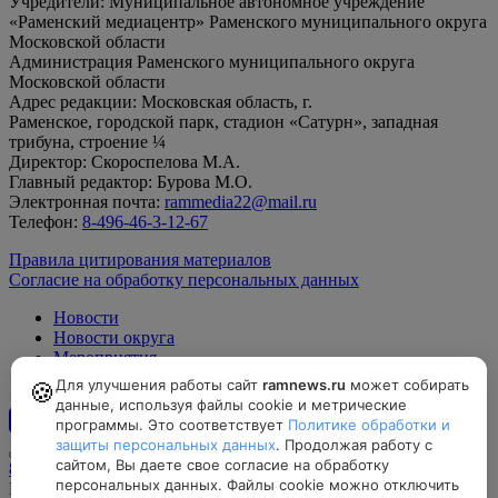
Учредители: Муниципальное автономное учреждение
«Раменский медиацентр» Раменского муниципального округа
Московской области
Администрация Раменского муниципального округа
Московской области
Адрес редакции: Московская область, г.
Раменское, городской парк, стадион «Сатурн», западная
трибуна, строение ¼
Директор: Скороспелова М.А.
Главный редактор: Бурова М.О.
Электронная почта:
rammedia22@mail.ru
Телефон:
8-496-46-3-12-67
Правила цитирования материалов
Согласие на обработку персональных данных
Новости
Новости округа
Мероприятия
Официально
Для улучшения работы сайт
ramnews.ru
может собирать
🍪
данные, используя файлы cookie и метрические
программы. Это соответствует
Политике обработки и
12+
защиты персональных данных
. Продолжая работу с
сайтом, Вы даете свое согласие на обработку
8-496-46-3-12-67, rammedia22@mail.ru
персональных данных. Файлы cookie можно отключить
Московская область, г. Раменское, городской парк, стадион