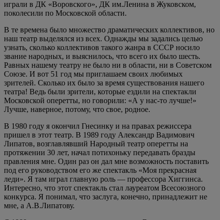
играли в ДК «Воровского», ДК им.Ленина в Жуковском,
поколесили по Московской области.
В те времена было множество драматических коллективов, но
наш театр выделялся из всех. Однажды мы задались целью
узнать, сколько коллективов такого жанра в СССР носило
звание народных, и выяснилось, что всего их было шесть.
Равных нашему театру не было ни в области, ни в Советском
Союзе. И вот 51 год мы приглашаем своих любимых
зрителей. Сколько их было за время существования нашего
театра! Ведь были зрители, которые ездили на спектакли
Московской оперетты, но говорили: «А у нас-то лучше!»
Лучше, наверное, потому, что свое, родное.
В 1980 году я окончил Гнесинку и на правах режиссера
пришел в этот театр. В 1989 году Александр Вадимович
Липатов, возглавлявший Народный театр оперетты на
протяжении 30 лет, начал потихоньку передавать бразды
правления мне. Один раз он дал мне возможность поставить
под его руководством его же спектакль «Моя прекрасная
леди». Я там играл главную роль — профессора Хиггинса.
Интересно, что этот спектакль стал лауреатом Всесоюзного
конкурса. Я понимал, что заслуга, конечно, принадлежит не
мне, а А.В.Липатову.