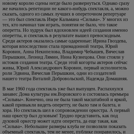
новому королю сцены негде было развернуться. Однако сразу
же начались репетиции не какого-нибудь спектакля, а, можно
сказать, одного из самых лучших в опереточном репертуаре
— это был спектакль Имре Кальмана «Сильва». У многих из
тех, кто начинал там играть, понятия не было, что такое
оперетта. Но худрук был вдохновлен идеей создания именно
оперетты, и спектакль в результате вышел превосходным.
Среди актеров оказались самые одаренные: Ирина Гвоздева,
которая впоследствии стала примадонной театра, Юрий
Коровин, Анна Некипелова, Владимир Чебышев, Вячеслав
Перышкин, Леонид Лямин, Нина Кузнецова. Они стояли у
истоков создания театра. Среди этой когорты актеров сейчас
живы, Юрий Александрович Коровин, первый исполнитель
роли Эдвина, Вячеслав Перышкин, одни из создателей
нашего театра Виталий Добровольский, Надежда Домашняя.
В мае 1960 года спектакль уже был выпущен. Распахнулся
занавес Дома культуры им.Воровского и состоялась премьера
«Сильвы». Конечно, она не была такой масштабной и яркой,
какой привыкли видеть оперетту, не было там и балета, и
хора. Но спектакль шел в сопровождении оркестра. А первый
наш оркестр был духовым! Трудно представить, как под
духовой оркестр может идти оперетта, да еще такая, как
«Сильва». Небольшие размеры клуба не позволяли показать
объемный спектакль, тем не менее, публике понравилось, и