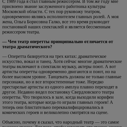
С 1989 года я стал главным режиссером. В том же году мне
присвоено звание заслуженного работника культуры
Московской области. С тех пор руковожу театром,
одновременно являясь исполнителем главных ролей. А моя
жена, Ольга Борисовна Галко, все это время руководит
постановкой наших спектаклей и является бессменным
режиссером театра.
— Чем театр оперетты принципиально отличается от
театра драматического?
— Оперетта базируется на трех китах: драматическое
искусство, вокал и танец. Хотя сейчас многие драматические
театры включают в спектакли музыку, актеры поют. А вот
артисты оперетты одновременно двигаются и поют, но на
более высоком уровне. Танцевать должны не только главные
персонажи, но и все второстепенные тоже. Нередко
престарелые артисты из одного амплуа плавно переходят в
другое. Недавно видел постановку Свердловского театра
оперетты. Что творилось в зале, когда выходили корифеи
этого театра, которые когда-то играли главных героев! А
теперь они блистательно переквалифицировались в
комических героев и великолепно смотрятся на сцене.
Объясню, почему я сказал, что народный театр — это самое