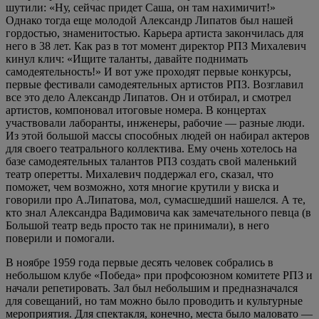
шутили: «Ну, сейчас придет Саша, он там нахимичит!»
Однако тогда еще молодой Александр Липатов был нашей
гордостью, знаменитостью. Карьера артиста закончилась для
него в 38 лет. Как раз в тот момент директор РПЗ Михалевич
кинул клич: «Ищите таланты, давайте поднимать
самодеятельность!» И вот уже проходят первые конкурсы,
первые фестивали самодеятельных артистов РПЗ. Возглавил
все это дело Александр Липатов. Он и отбирал, и смотрел
артистов, компоновал итоговые номера. В концертах
участвовали лаборанты, инженеры, рабочие — разные люди.
Из этой большой массы способных людей он набирал актеров
для своего театрального коллектива. Ему очень хотелось на
базе самодеятельных талантов РПЗ создать свой маленький
театр оперетты. Михалевич поддержал его, сказал, что
поможет, чем возможно, хотя многие крутили у виска и
говорили про А.Липатова, мол, сумасшедший нашелся. А те,
кто знал Александра Вадимовича как замечательного певца (в
Большой театр ведь просто так не принимали), в него
поверили и помогали.
В ноябре 1959 года первые десять человек собрались в
небольшом клубе «Победа» при профсоюзном комитете РПЗ и
начали репетировать. Зал был небольшим и предназначался
для совещаний, но там можно было проводить и культурные
мероприятия. Для спектакля, конечно, места было маловато —