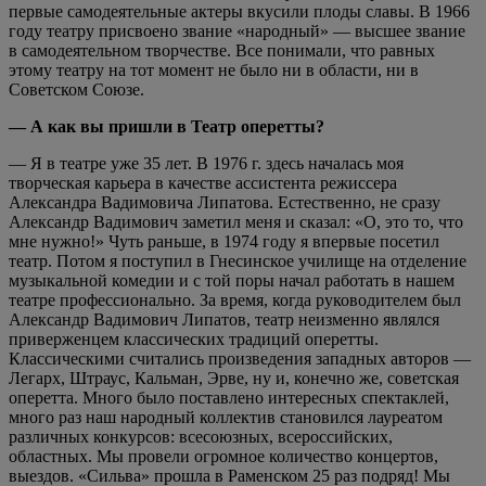
первые самодеятельные актеры вкусили плоды славы. В 1966
году театру присвоено звание «народный» — высшее звание
в самодеятельном творчестве. Все понимали, что равных
этому театру на тот момент не было ни в области, ни в
Советском Союзе.
— А как вы пришли в Театр оперетты?
— Я в театре уже 35 лет. В 1976 г. здесь началась моя
творческая карьера в качестве ассистента режиссера
Александра Вадимовича Липатова. Естественно, не сразу
Александр Вадимович заметил меня и сказал: «О, это то, что
мне нужно!» Чуть раньше, в 1974 году я впервые посетил
театр. Потом я поступил в Гнесинское училище на отделение
музыкальной комедии и с той поры начал работать в нашем
театре профессионально. За время, когда руководителем был
Александр Вадимович Липатов, театр неизменно являлся
приверженцем классических традиций оперетты.
Классическими считались произведения западных авторов —
Легарх, Штраус, Кальман, Эрве, ну и, конечно же, советская
оперетта. Много было поставлено интересных спектаклей,
много раз наш народный коллектив становился лауреатом
различных конкурсов: всесоюзных, всероссийских,
областных. Мы провели огромное количество концертов,
выездов. «Сильва» прошла в Раменском 25 раз подряд! Мы