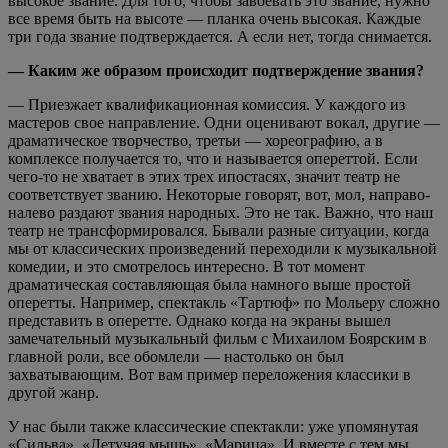
высокое звание. Для того, чтобы завоевать это звание, нужно
все время быть на высоте — планка очень высокая. Каждые
три года звание подтверждается. А если нет, тогда снимается.
— Каким же образом происходит подтверждение звания?
— Приезжает квалификационная комиссия. У каждого из
мастеров свое направление. Одни оценивают вокал, другие —
драматическое творчество, третьи — хореографию, а в
комплексе получается то, что и называется опереттой. Если
чего-то не хватает в этих трех ипостасях, значит театр не
соответствует званию. Некоторые говорят, вот, мол, направо-
налево раздают звания народных. Это не так. Важно, что наш
театр не трансформировался. Бывали разные ситуации, когда
мы от классических произведений переходили к музыкальной
комедии, и это смотрелось интересно. В тот момент
драматическая составляющая была намного выше простой
оперетты. Например, спектакль «Тартюф» по Мольеру сложно
представить в оперетте. Однако когда на экраны вышел
замечательный музыкальный фильм с Михаилом Боярским в
главной роли, все обомлели — настолько он был
захватывающим. Вот вам пример переложения классики в
другой жанр.
У нас были также классические спектакли: уже упомянутая
«Сильва», «Летучая мышь», «Марица». И вместе с тем мы