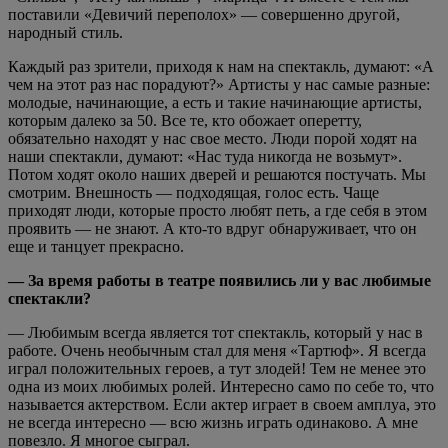
поставили «Девичий переполох» — совершенно другой,
народный стиль.
Каждый раз зрители, приходя к нам на спектакль, думают: «А
чем на этот раз нас порадуют?» Артисты у нас самые разные:
молодые, начинающие, а есть и такие начинающие артисты,
которым далеко за 50. Все те, кто обожает оперетту,
обязательно находят у нас свое место. Люди порой ходят на
наши спектакли, думают: «Нас туда никогда не возьмут».
Потом ходят около наших дверей и решаются постучать. Мы
смотрим. Внешность — подходящая, голос есть. Чаще
приходят люди, которые просто любят петь, а где себя в этом
проявить — не знают. А кто-то вдруг обнаруживает, что он
еще и танцует прекрасно.
— За время работы в театре появились ли у вас любимые
спектакли?
— Любимым всегда является тот спектакль, который у нас в
работе. Очень необычным стал для меня «Тартюф». Я всегда
играл положительных героев, а тут злодей! Тем не менее это
одна из моих любимых ролей. Интересно само по себе то, что
называется актерством. Если актер играет в своем амплуа, это
не всегда интересно — всю жизнь играть одинаково. А мне
повезло. Я многое сыграл.