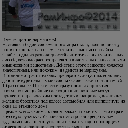
Вместе против наркотиков!
Настоящей бедой современного мира стали, появившиеся у
нас в стране так называемые курительные смеси спайсы.
Спайс – одна из разновидностей синтетических курительных
смесей, которую распространяют в виде травы с нанесенными
химическими веществами. Действие этого вещества является
аналогичным, или похожим, на действие марихуаны.
В отличие от растительных препаратов, допустим, конопли,
действие курительных миксов на человеческий организм в 5-
10 раз сильнее. Практически сразу после их принятия
наступают мощнейшие галлюцинации, которые могут
привести к трагическим последствиям, например, возникнет
желание броситься под колеса автомобиля или выпрыгнуть из
окна 10-этажного дома.
Прежде всего, своим составом, каждый пакетик — это игра в
«русскую рулетку». У спайсов нет строгой «рецептуры» —
туда намешивают, что угодно и в каких угодно пропорциях:
от легких галлюциногенов до тяжелых ядов.