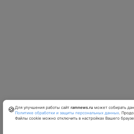
Для улучшения работы сайт
ramnews.ru
может собирать дан
🍪
Политике обработки и защиты персональных данных
. Продо
Файлы cookie можно отключить в настройках Вашего браузе