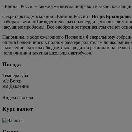
«Единая Россия» также уже внесла поправки в закон, касающи
Секретарь подмосковной «Единой России»
Игорь Брынцалов
избирателями. «Президент ещё раз подтвердил, что высшим при
насущные проблемы. Всё одобренное президентом станет осно
Напомним, в ходе ежегодного Послания Федеральному собранию
оплата больничного в полном размере родителям дошкольнико
выделение льготных бюджетных кредитов регионам на реализ
поликлиник и закупка школьных автобусов.
Погода
Температура
м/c
Ветер
мм
Давление
Яндекс.Погода
Курс валют
Газета