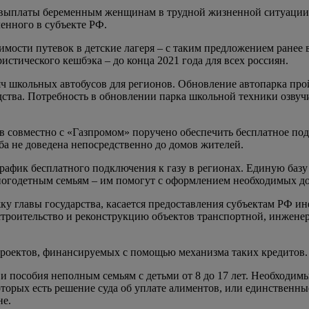
 выплаты беременным женщинам в трудной жизненной ситуации, 
енного в субъекте РФ.
мости путевок в детские лагеря – с таким предложением ранее в
истического кешбэка – до конца 2021 года для всех россиян.
ч школьных автобусов для регионов. Обновление автопарка пройд
дства. Потребность в обновлении парка школьной техники озвуч
ов совместно с «Газпромом» поручено обеспечить бесплатное под
ба не доведена непосредственно до домов жителей.
график бесплатного подключения к газу в регионах. Единую баз
ногодетным семьям – им помогут с оформлением необходимых д
у главы государства, касается предоставления субъектам РФ ин
а строительство и реконструкцию объектов транспортной, инжен
проектов, финансируемых с помощью механизма таких кредитов.
и пособия неполным семьям с детьми от 8 до 17 лет. Необходим
оторых есть решение суда об уплате алиментов, или единственны
не.