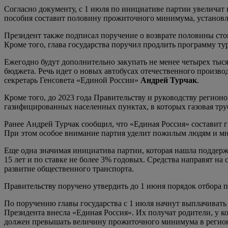
Согласно документу, с 1 июля по инициативе партии увеличат
пособия составит половину прожиточного минимума, установл
Президент также подписал поручение о возврате половины стои
Кроме того, глава государства поручил продлить программу тур
Ежегодно будут дополнительно закупать не менее четырех тыся
бюджета. Речь идет о новых автобусах отечественного произво
секретарь Генсовета «Единой России»
Андрей Турчак
.
Кроме того, до 2023 года Правительству и руководству регион
газифицированных населенных пунктах, в которых газовая тру
Ранее Андрей Турчак сообщил, что «Единая Россия» составит 
При этом особое внимание партия уделит пожилым людям и м
Еще одна значимая инициатива партии, которая нашла поддержк
15 лет и по ставке не более 3% годовых. Средства направят н
развитие общественного транспорта.
Правительству поручено утвердить до 1 июня порядок отбора 
По поручению главы государства с 1 июля начнут выплачивать 
Президента внесла «Единая Россия». Их получат родители, у к
должен превышать величину прожиточного минимума в регио