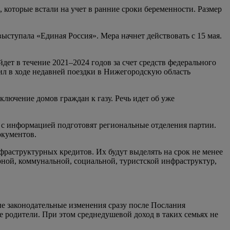
которые встали на учет в ранние сроки беременности. Размер
ыступала «Единая Россия». Мера начнет действовать с 15 мая.
ет в течение 2021–2024 годов за счет средств федерального
ил в ходе недавней поездки в Нижегородскую область
ключение домов граждан к газу. Речь идет об уже
у с информацией подготовят региональные отделения партии.
окументов.
фраструктурных кредитов. Их будут выделять на срок не менее
ерной, коммунальной, социальной, туристской инфраструктур,
ые законодательные изменения сразу после Послания
е родители. При этом среднедушевой доход в таких семьях не