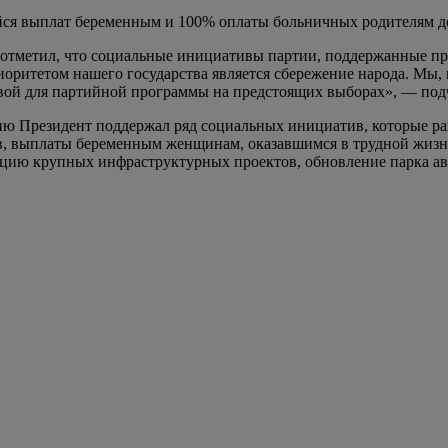
йся выплат беременным и 100% оплаты больничных родителям де
отметил, что социальные инициативы партии, поддержанные пре
оритетом нашего государства является сбережение народа. Мы, 
вой для партийной программы на предстоящих выборах», — под
 Президент поддержал ряд социальных инициатив, которые ране
в, выплаты беременным женщинам, оказавшимся в трудной жизне
ацию крупных инфраструктурных проектов, обновление парка а