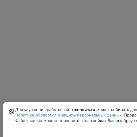
Для улучшения работы сайт
ramnews.ru
может собирать дан
🍪
Политике обработки и защиты персональных данных
. Продо
Файлы cookie можно отключить в настройках Вашего браузе