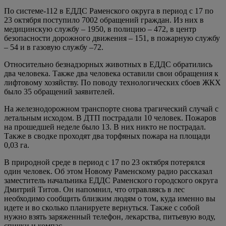
По системе-112 в ЕДДС Раменского округа в период с 17 по
23 октября поступило 7002 обращений граждан. Из них в
медицинскую службу – 1950, в полицию – 472, в центр
безопасности дорожного движения – 151, в пожарную службу
– 54 и в газовую службу –72.
Относительно безнадзорных животных в ЕДДС обратились
два человека. Также два человека оставили свои обращения к
лифтовому хозяйству. По поводу технологических сбоев ЖКХ
было 35 обращений заявителей.
На железнодорожном транспорте снова трагический случай с
летальным исходом. В ДТП пострадали 10 человек. Пожаров
на прошедшей неделе было 13. В них никто не пострадал.
Также в сводке проходят два торфяных пожара на площади
0,03 га.
В природной среде в период с 17 по 23 октября потерялся
один человек. Об этом Новому Раменскому радио рассказал
заместитель начальника ЕДДС Раменского городского округа
Дмитрий Титов. Он напомнил, что отравляясь в лес
необходимо сообщить близким людям о том, куда именно вы
идете и во сколько планируете вернуться. Также с собой
нужно взять заряженный телефон, лекарства, питьевую воду,
спички и компас.