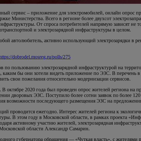
ый сервис – приложение для электромобилей, онлайн опрос пров
ержке Министерства. Всего в регионе более двухсот электрозапр
фраструктуры. От спроса потребителей напрямую зависят не то
отранспортной и электрозарядной инфраструктуры в целом.
юбой автолюбитель, активно использующий электрозарядки в ре
https://dobrodel.mosreg.ru/polls/275
в по пользованию электрозарядной инфраструктурой на территор
, каким бы они хотели видеть приложение по ЭЗС. В перечень в
вить свои пожелания относительно модернизации сервисов.
В октябре 2020 года был проведен опрос жителей региона на п
ении дворовых ЭЗС. Поступило более сотни заявок по более 12
ления возможности последующего размещения ЭЗС на предложенн
ий проводится ежегодно. Интерес жителей региона к экологичн
уры. В этом году в Московской области, в рамках проекта «Инфр
годаря активному участию жителей, электрозарядная инфраструк
 Московской области Александр Самарин.
одного губернатора обращения — «Чуткая власть», с жителями 