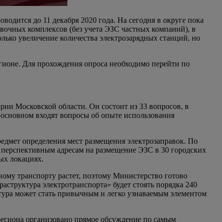
одится до 11 декабря 2020 года. На сегодня в округе пока
авочных комплексов (без учета ЭЗС частных компаний), в
лько увеличение количества электрозарядных станций, но
гионе. Для прохождения опроса необходимо перейти по
ии Московской области. Он состоит из 33 вопросов, в
 основном входят вопросы об опыте использования
редмет определения мест размещения электрозаправок. По
0 перспективным адресам на размещение ЭЗС в 30 городских
ых локациях.
ому транспорту растет, поэтому Министерство готово
аструктура электротранспорта» будет стоять порядка 240
тура может стать привычным и легко узнаваемым элементом
региона организовано прямое обсуждение по самым