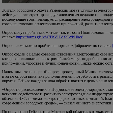
Жители городского округа Раменский могут улучшить электронн
действует 1 электрозаправка, установленная недавно при подд
последующие годы планируется расширение электрозарядной ин
совершенствование электронных приложений, развитие электр
Опрос могут пройти как жители, так и гости Подмосковья — л
ссылке:
https://forms.gle/vf47FhVUVX9WbUko8
Опрос также можно пройти на портале «Добродел» по ссылке:
Опрос создан с целью совершенствования электронных сервисо
которых пользователи электромобилей могут подробно описать
приложений, удобстве и функциональности. Также можно оста
Напомним, это не первый опрос, проведенный Министерством. 
итогам опроса выявлена дополнительная потребность в размещ
округах. Сейчас каждая заявка обрабатывается с целью выяв
«Опрос по расположению в Подмосковье электрозарядных станц
всячески содействовать развитию электрозарядной инфраструкт
объектов ЭЗС, помимо электрозарядок частных компаний. Бла
современной городской среды», — сказал министр энергетики
По поручению Губернатора Московской области, в рамках ежег