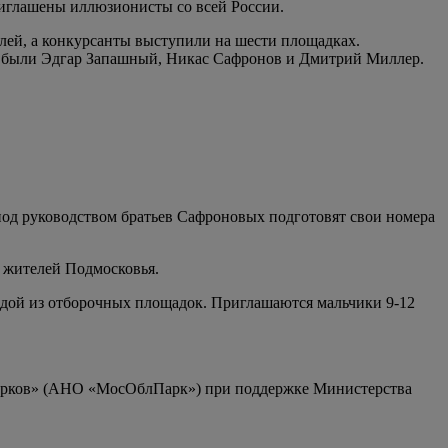
риглашены иллюзионисты со всей России.
елей, а конкурсанты выступили на шести площадках.
я были Эдгар Запашный, Никас Сафронов и Дмитрий Миллер.
под руководством братьев Сафроновых подготовят свои номера
 жителей Подмосковья.
ждой из отборочных площадок. Приглашаются мальчики 9-12
 парков» (АНО «МосОблПарк») при поддержке Министерства