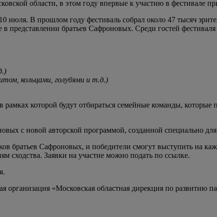
овской области, в этом году впервые к участию в фестивале п
10 июля. В прошлом году фестиваль собрал около 47 тысяч зрит
 в представлении братьев Сафроновых. Среди гостей фестивал
.)
том, кольцами, голубями и т.д.)
в рамках которой будут отбираться семейные команды, которые 
овых с новой авторской программой, созданной специально для
ков братьев Сафроновых, и победители смогут выступить на ка
м сходства. Заявки на участие можно подать по ссылке.
я.
кая организация «Московская областная дирекция по развитию