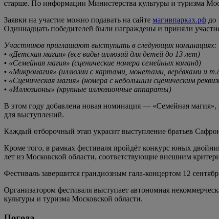
старше. По информации Министерства культуры и туризма Моск
Заявки на участие можно подавать на сайте
магивпарках.рф
до 
Одиннадцать победителей были награждены и приняли участие
Участников приглашают выступить в следующих номинациях:
• «Детская магия» (все виды иллюзий для детей до 13 лет)
• «Семейная магия» (сценические номера семейных команд)
• «Микромагия» (иллюзии с картами, монетами, верёвками и т.д
• «Сценическая магия» (номера с небольшим сценическим реквизи
• «Иллюзионы» (крупные иллюзионные аппараты)
В этом году добавлена новая номинация — «Семейная магия», 
для выступлений.
Каждый отборочный этап украсит выступление братьев Сафрон
Кроме того, в рамках фестиваля пройдёт конкурс юных двойни
лет из Московской области, соответствующие внешним критерия
Фестиваль завершится грандиозным гала-концертом 12 сентябр
Организатором фестиваля выступает автономная некоммерчес
культуры и туризма Московской области.
Погода