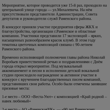
Мероприятие, которое проводится уже 15-й раз, проходило на
центральной улице города — ул.Михалевича. На нём
присутствовали представители Администрации, Совета
депутатов и руководители служб Раменского района.
В конкурсе приняли участие предприятия сферы ЖКХ и
благоустройства, организации г.Раменское и областные
компании. Участники представили 17 экспозиций – ярких,
насыщенных разнообразием красок клумб. В этом году
тематика цветочных композиций связана с 90-летием
Раменского района.
Временно исполняющий полномочия главы района Николай
Воробьев приветственной речью и поздравлениями с Днём
города открыл мероприятие. Под музыкальный
аккомпанемент и песни в исполнении детской вокальной
студии происходило награждение за активное участие в
конкурсе с вручением благодарственных писем компаний,
представивших свои работы. Особо были отмечены занявшие
призовые места:
1-е место – ООО «Веста-Уют» с композицией «Край родной –
навек любимый»
2-е место – АО «РаменскаяУК» — «90 лет Раменскому