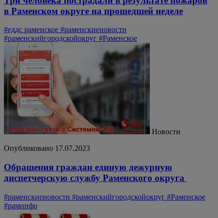
Три человека пострадали в результате пожаров
в Раменском округе на прошедшей неделе
#еддс раменское
#раменскиеновости
#раменскийгородскойокруг
#Раменское
Новости
Опубликовано 17.07.2023
Обращения граждан единую дежурную
диспетчерскую службу Раменского округа
#раменскиеновости
#раменскийгородскойокруг
#Раменское
#раминфо