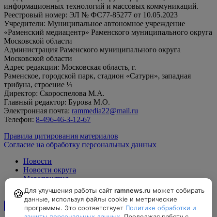
информационных технологий и массовых коммуникаций.
Реестровый номер: ЭЛ № ФС77-85277 от 10.05.2023
Учредители: Муниципальное автономное учреждение
«Раменский медиацентр» Раменского муниципального округа
Московской области
Администрация Раменского муниципального округа
Московской области
Адрес редакции: Московская область, г.
Раменское, городской парк, стадион «Сатурн», западная
трибуна, строение ¼
Директор: Скороспелова М.А.
Главный редактор: Бурова М.О.
Электронная почта:
rammedia22@mail.ru
Телефон:
8-496-46-3-12-67
Правила цитирования материалов
Согласие на обработку персональных данных
Новости
Новости округа
Мероприятия
Официально
Для улучшения работы сайт
ramnews.ru
может собирать
🍪
данные, используя файлы cookie и метрические
программы. Это соответствует
Политике обработки и
12+
защиты персональных данных
. Продолжая работу с