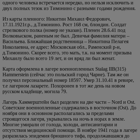
одного человека встречается нередко, но нельзя исключить и
двух полных тезок из Тимонино с разными годами рождения.
Из карты пленного: Никитин Михаил Федорович,
17.11.1921г.р., д.Тимонино. Рост 168 см, блондин. Солдат
стрелкового полка (номер не указан). Пленен 28.6.41 под
Волковыском, раненым не был. Девичья фамилия матери –
Васильева. Ближайшая родственница – Никитина Пелагея
Николаевна, ее адрес: Московская обл., Раменский р-н,
д.Тимонино. Скорее всего, это мать, т.к. на момент призыва
Михаилу было всего 19 лет, и он вряд ли был женат.
Карта оформлена в лагере военнопленных Stalag IIB(315)
Hammerstein (сейчас это польский город Чарне). Там же он
получил персональный номер 18597. Умер 31.10.41 в ревире,
т.е лагерном лазарете. Похоронен в тот же день на новом
русском кладбище, могила 79.
Лагерь Хаммерштейн был разделен на две части – Nord и Ost.
Советские военнопленные содержались в восточном (Ost). До
ноября они в основном располагались за пределами
строящегося лагеря, укрывались на ночь в норах в земле.
Многие умирали от голода, холоди, антисанитарии и
отсутствия медицинской помощи. В ноябре 1941 года в лагере
разразилась эпидемия брюшного тифа, продолжавшаяся до