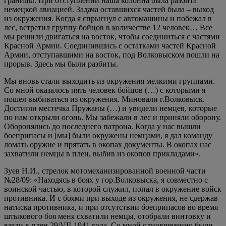
границы. При отступлении наша колонна была разбита
немецкой авиацией. Задача оставшихся частей была – выход
из окружения. Когда я спрыгнул с автомашины и побежал в
лес, встретил группу бойцов в количестве 12 человек… Все
мы решили двигаться на восток, чтобы соединиться с частями
Красной Армии. Соединившись с остатками частей Красной
Армии, отступавшими на восток, под Волковыском пошли на
прорыв. Здесь мы были разбиты.
Мы вновь стали выходить из окружения мелкими группами.
Со мной оказалось пять человек бойцов (…) с которыми я
пошел выбиваться из окружения. Миновали г.Волковыск.
Достигли местечка Пружаны (…) и увидели немцев, которые
по нам открыли огонь. Мы забежали в лес и приняли оборону.
Оборонялись до последнего патрона. Когда у нас вышли
боеприпасы и [мы] были окружены немцами, я дал команду
ломать оружие и прятать в окопах документы. В окопах нас
захватили немцы в плен, выбив из окопов прикладами».
Зуев Н.И., стрелок мотомеханизированной военной части
№28/09: «Находясь в боях у гор.Волковыска, я совместно с
воинской частью, в которой служил, попал в окружение войск
противника. И с боями при выходе из окружения, не сдержав
натиска противника, и при отсутствии боеприпасов во время
штыкового боя меня схватили немцы, отобрали винтовку и
взяли в плен 29/VII-1941 года. Со мной одновременно были