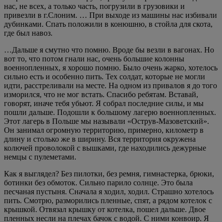
нас, не всех, а только часть, погрузили в грузовики и
привезли в г.Слоним. … При выходе из машины нас избивали
дубинками. Спать положили в конюшню, в стойла для скота,
где был навоз.
…Дальше я смутно что помню. Вроде бы везли в вагонах. Но
вот то, что потом гнали нас, очень большие колонны
военнопленных, я хорошо помню. Было очень жарко, хотелось
сильно есть и особенно пить. Тех солдат, которые не могли
идти, расстреливали на месте. На одном из привалов я до того
изморился, что не мог встать. Спасибо ребятам. Вставай,
говорят, иначе тебя убьют. Я собрал последние силы, и мы
пошли дальше. Подошли к большому лагерю военнопленных.
Этот лагерь в Польше мы называли «Острув-Мазоветский».
Он занимал огромную территорию, примерно, километр в
длину и столько же в ширину. Вся территория окружена
колючей проволокой с вышками, где находились дежурные
немцы с пулеметами.
Как я выглядел? Без пилотки, без ремня, гимнастерка, брюки,
ботинки без обмоток. Сильно парило солнце. Это была
песчаная пустыня. Сначала я ходил, ходил. Страшно хотелось
пить. Смотрю, разморились пленные, спят, а рядом котелок с
крышкой. Отвязал крышку от котелка, пошел дальше. Двое
пленных несли на плечах бачок с водой. С ними конвоир. Я