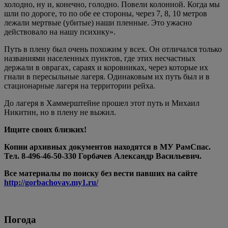
холодно, ну и, конечно, голодно. Повели колонной. Когда мы
шли по дороге, то по обе ее стороны, через 7, 8, 10 метров
лежали мертвые (убитые) наши пленные. Это ужасно
действовало на нашу психику».
Путь в плену был очень похожим у всех. Он отличался только
названиями населенных пунктов, где этих несчастных
держали в оврагах, сараях и коровниках, через которые их
гнали в пересыльные лагеря. Одинаковым их путь был и в
стационарные лагеря на территории рейха.
До лагеря в Хаммерштейне прошел этот путь и Михаил
Никитин, но в плену не выжил.
Ищите своих близких!
Копии архивных документов находятся в МУ РамСпас.
Тел. 8-496-46-50-330 Горбачев Александр Васильевич.
Все материалы по поиску без вести павших на сайте
http://gorbachovav.my1.ru/
Погода