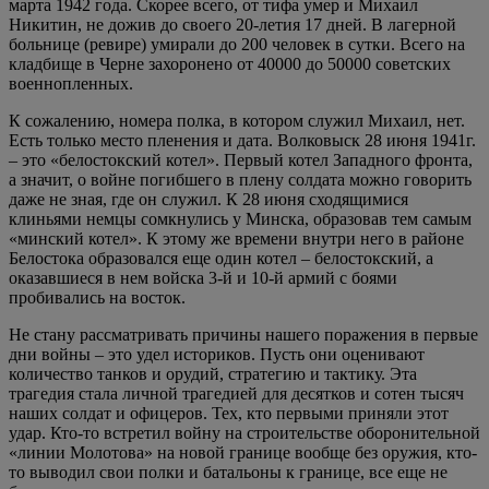
марта 1942 года. Скорее всего, от тифа умер и Михаил
Никитин, не дожив до своего 20-летия 17 дней. В лагерной
больнице (ревире) умирали до 200 человек в сутки. Всего на
кладбище в Черне захоронено от 40000 до 50000 советских
военнопленных.
К сожалению, номера полка, в котором служил Михаил, нет.
Есть только место пленения и дата. Волковыск 28 июня 1941г.
– это «белостокский котел». Первый котел Западного фронта,
а значит, о войне погибшего в плену солдата можно говорить
даже не зная, где он служил. К 28 июня сходящимися
клиньями немцы сомкнулись у Минска, образовав тем самым
«минский котел». К этому же времени внутри него в районе
Белостока образовался еще один котел – белостокский, а
оказавшиеся в нем войска 3-й и 10-й армий с боями
пробивались на восток.
Не стану рассматривать причины нашего поражения в первые
дни войны – это удел историков. Пусть они оценивают
количество танков и орудий, стратегию и тактику. Эта
трагедия стала личной трагедией для десятков и сотен тысяч
наших солдат и офицеров. Тех, кто первыми приняли этот
удар. Кто-то встретил войну на строительстве оборонительной
«линии Молотова» на новой границе вообще без оружия, кто-
то выводил свои полки и батальоны к границе, все еще не