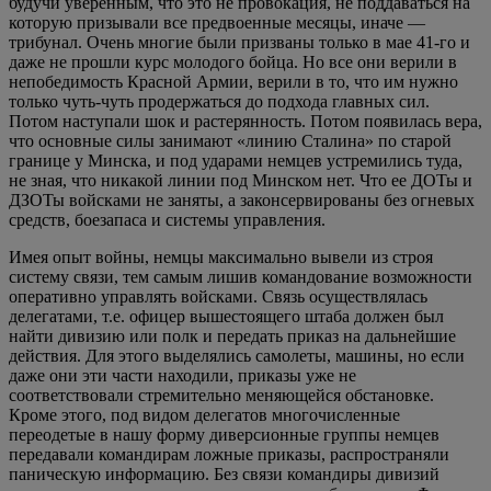
будучи уверенным, что это не провокация, не поддаваться на
которую призывали все предвоенные месяцы, иначе —
трибунал. Очень многие были призваны только в мае 41-го и
даже не прошли курс молодого бойца. Но все они верили в
непобедимость Красной Армии, верили в то, что им нужно
только чуть-чуть продержаться до подхода главных сил.
Потом наступали шок и растерянность. Потом появилась вера,
что основные силы занимают «линию Сталина» по старой
границе у Минска, и под ударами немцев устремились туда,
не зная, что никакой линии под Минском нет. Что ее ДОТы и
ДЗОТы войсками не заняты, а законсервированы без огневых
средств, боезапаса и системы управления.
Имея опыт войны, немцы максимально вывели из строя
систему связи, тем самым лишив командование возможности
оперативно управлять войсками. Связь осуществлялась
делегатами, т.е. офицер вышестоящего штаба должен был
найти дивизию или полк и передать приказ на дальнейшие
действия. Для этого выделялись самолеты, машины, но если
даже они эти части находили, приказы уже не
соответствовали стремительно меняющейся обстановке.
Кроме этого, под видом делегатов многочисленные
переодетые в нашу форму диверсионные группы немцев
передавали командирам ложные приказы, распространяли
паническую информацию. Без связи командиры дивизий