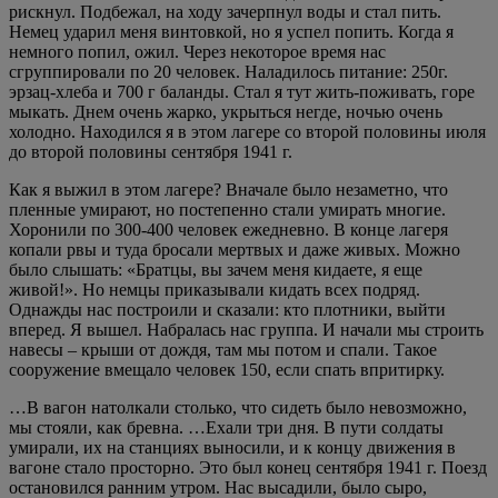
рискнул. Подбежал, на ходу зачерпнул воды и стал пить.
Немец ударил меня винтовкой, но я успел попить. Когда я
немного попил, ожил. Через некоторое время нас
сгруппировали по 20 человек. Наладилось питание: 250г.
эрзац-хлеба и 700 г баланды. Стал я тут жить-поживать, горе
мыкать. Днем очень жарко, укрыться негде, ночью очень
холодно. Находился я в этом лагере со второй половины июля
до второй половины сентября 1941 г.
Как я выжил в этом лагере? Вначале было незаметно, что
пленные умирают, но постепенно стали умирать многие.
Хоронили по 300-400 человек ежедневно. В конце лагеря
копали рвы и туда бросали мертвых и даже живых. Можно
было слышать: «Братцы, вы зачем меня кидаете, я еще
живой!». Но немцы приказывали кидать всех подряд.
Однажды нас построили и сказали: кто плотники, выйти
вперед. Я вышел. Набралась нас группа. И начали мы строить
навесы – крыши от дождя, там мы потом и спали. Такое
сооружение вмещало человек 150, если спать впритирку.
…В вагон натолкали столько, что сидеть было невозможно,
мы стояли, как бревна. …Ехали три дня. В пути солдаты
умирали, их на станциях выносили, и к концу движения в
вагоне стало просторно. Это был конец сентября 1941 г. Поезд
остановился ранним утром. Нас высадили, было сыро,