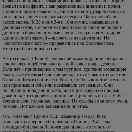
теряли свои полки, а командиры полков – батальоны. Фронт
воевал не как фронт, а как разрозненные дивизии и полки.
Попытки организованных действий и контрударов были, но
они лишь на время сдерживали немцев. Части погибали,
рассеивались. К 28 июня 3-я и 10-я армии, оказавшиеся в
двойном котле, в основном представляли собой не полки и
дивизии, а большие и малые группы солдат и командиров с
единственной задачей – вырваться из окружения. Из
«белостокского котла» прорывались под Волковыском.
Никитин был одним из них.
А что солдаты? Если был волевой командир, они собирались
вокруг него и действовали как войсковое подразделение.
Если нет – прибивались к тем группам, где такие командиры
были, и уже нельзя было говорить, что это такой-то полк или
батальон. Кто-то панически бежал, но большинство все-таки
или принимали бой, или навязывали его немцам. Они
погибали и попадали в плен, шли в штыковую на прорыв,
даже зная, что прорвутся немногие. Прятались по лесам. Без
боеприпасов, голодные, раненые. Их судьбы во многом очень
похожи. Вот как они вспоминали об этом.
Мл. лейтенант Трухин И.Д., командир взвода 49-го
отдельного саперного батальона: «23 июня 1941 года
командир батальона Ларичев дал приказ отступать от