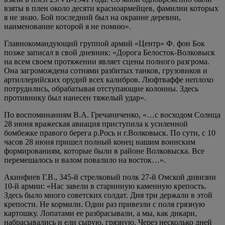
взяты в плен около десяти красноармейцев, фамилии которых
я не знаю. Бой последний был на окраине деревни,
наименование которой я не помню».
Главнокомандующий группой армий «Центр» Ф. фон Бок
позже записал в свой дневник: «Дорога Белосток-Волковыск
на всем своем протяжении являет сцены полного разгрома.
Она загромождена сотнями разбитых танков, грузовиков и
артиллерийских орудий всех калибров. Люфтваффе неплохо
потрудились, обрабатывая отступающие колонны. Здесь
противнику был нанесен тяжелый удар».
По воспоминаниям В.А. Гречаниченко, «…с восходом Солнца
28 июня вражеская авиация приступила к усиленной
бомбежке правого берега р.Рось и г.Волковыск. По сути, с 10
часов 28 июня пришел полный конец нашим воинским
формированиям, которые были в районе Волковыска. Все
перемешалось и валом повалило на восток…».
Акинфиев Г.В., 345-й стрелковый полк 27-й Омской дивизии
10-й армии: «Нас завели в старинную каменную крепость.
Здесь было много советских солдат. Дня три держали в этой
крепости. Не кормили. Один раз привезли с поля грязную
картошку. Лопатами ее разбрасывали, а мы, как дикари,
набрасывались и ели сырую, грязную. Через несколько дней