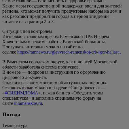
Самое главное — безопасность и здоровье граждан.
Какие меры государственной поддержки ввели для жителей
региона, кто может получить продуктовые наборы на дом и
как работают предприятия города в период эпидемии —
читайте на страница 2 и 3.
Ситуация под контролем
Интервью с главным врачом Раменсакой ЦРБ Игорем
Халястовым о режиме работы Раменской больницы.
Послушать интервью можно на сайте по
ссылке
https://ramnews.ru/glavvrach-ramenskoj-crb-igor-haljast..
В Раменском городском округе, как и во всей Московской
области заработала система пропусков.
В номере — подробная инструкция по оформлению
цифрового документа.
Поделитесь своим мнением об актуальных новостях.
Оставить отзыв можно в разделе «Спецпроекты» —
«
#СИДИМДОМА
», нажав баннер «Обсудить темы
спецвыпуска» и заполнив специальную форму на
сайте
inramenskoe.ru
.
Погода
Температура