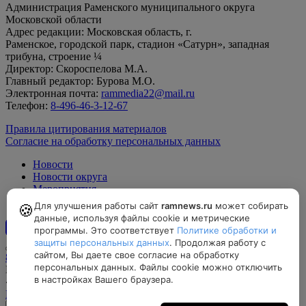
Администрация Раменского муниципального округа
Московской области
Адрес редакции: Московская область, г.
Раменское, городской парк, стадион «Сатурн», западная
трибуна, строение ¼
Директор: Скороспелова М.А.
Главный редактор: Бурова М.О.
Электронная почта:
rammedia22@mail.ru
Телефон:
8-496-46-3-12-67
Правила цитирования материалов
Согласие на обработку персональных данных
Новости
Новости округа
Мероприятия
Официально
Для улучшения работы сайт
ramnews.ru
может собирать
🍪
данные, используя файлы cookie и метрические
программы. Это соответствует
Политике обработки и
12+
защиты персональных данных
. Продолжая работу с
сайтом, Вы даете свое согласие на обработку
8-496-46-3-12-67, rammedia22@mail.ru
персональных данных. Файлы cookie можно отключить
Московская область, г. Раменское, городской парк, стадион
в настройках Вашего браузера.
«Сатурн», западная трибуна, строение ¼
Найти на карте