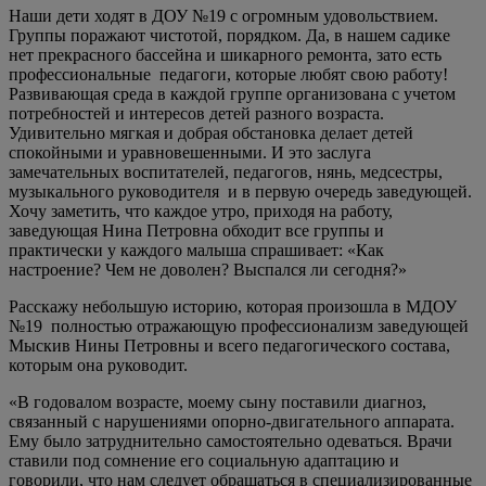
Наши дети ходят в ДОУ №19 с огромным удовольствием.
Группы поражают чистотой, порядком. Да, в нашем садике
нет прекрасного бассейна и шикарного ремонта, зато есть
профессиональные педагоги, которые любят свою работу!
Развивающая среда в каждой группе организована с учетом
потребностей и интересов детей разного возраста.
Удивительно мягкая и добрая обстановка делает детей
спокойными и уравновешенными. И это заслуга
замечательных воспитателей, педагогов, нянь, медсестры,
музыкального руководителя и в первую очередь заведующей.
Хочу заметить, что каждое утро, приходя на работу,
заведующая Нина Петровна обходит все группы и
практически у каждого малыша спрашивает: «Как
настроение? Чем не доволен? Выспался ли сегодня?»
Расскажу небольшую историю, которая произошла в МДОУ
№19 полностью отражающую профессионализм заведующей
Мыскив Нины Петровны и всего педагогического состава,
которым она руководит.
«В годовалом возрасте, моему сыну поставили диагноз,
связанный с нарушениями опорно-двигательного аппарата.
Ему было затруднительно самостоятельно одеваться. Врачи
ставили под сомнение его социальную адаптацию и
говорили, что нам следует обращаться в специализированные