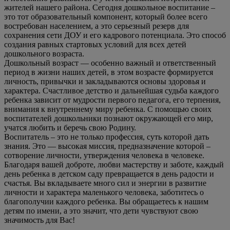
жителей нашего района. Сегодня дошкольное воспитание –
это тот образовательный компонент, который более всего
востребован населением, а это серьезный резерв для
сохранения сети ДОУ и его кадрового потенциала. Это способ
создания равных стартовых условий для всех детей
дошкольного возраста.
Дошкольный возраст — особенно важный и ответственный
период в жизни наших детей, в этом возрасте формируется
личность, привычки и закладываются основы здоровья и
характера. Счастливое детство и дальнейшая судьба каждого
ребенка зависит от мудрости первого педагога, его терпения,
внимания к внутреннему миру ребенка. С помощью своих
воспитателей дошкольники познают окружающей его мир,
учатся любить и беречь свою Родину.
Воспитатель – это не только профессия, суть которой дать
знания. Это — высокая миссия, предназначение которой –
сотворение личности, утверждения человека в человеке.
Благодаря вашей доброте, любви мастерству и заботе, каждый
день ребенка в детском саду превращается в день радости и
счастья. Вы вкладываете много сил и энергии в развитие
личности и характера маленького человека, заботитесь о
благополучии каждого ребенка. Вы обращаетесь к нашим
детям по имени, а это значит, что дети чувствуют свою
значимость для Вас!