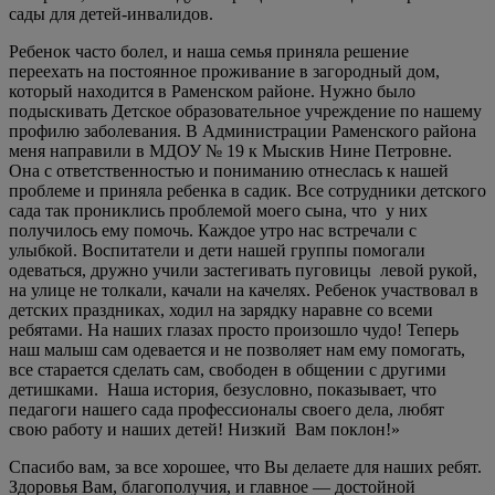
сады для детей-инвалидов.
Ребенок часто болел, и наша семья приняла решение
переехать на постоянное проживание в загородный дом,
который находится в Раменском районе. Нужно было
подыскивать Детское образовательное учреждение по нашему
профилю заболевания. В Администрации Раменского района
меня направили в МДОУ № 19 к Мыскив Нине Петровне.
Она с ответственностью и пониманию отнеслась к нашей
проблеме и приняла ребенка в садик. Все сотрудники детского
сада так прониклись проблемой моего сына, что у них
получилось ему помочь. Каждое утро нас встречали с
улыбкой. Воспитатели и дети нашей группы помогали
одеваться, дружно учили застегивать пуговицы левой рукой,
на улице не толкали, качали на качелях. Ребенок участвовал в
детских праздниках, ходил на зарядку наравне со всеми
ребятами. На наших глазах просто произошло чудо! Теперь
наш малыш сам одевается и не позволяет нам ему помогать,
все старается сделать сам, свободен в общении с другими
детишками. Наша история, безусловно, показывает, что
педагоги нашего сада профессионалы своего дела, любят
свою работу и наших детей! Низкий Вам поклон!»
Спасибо вам, за все хорошее, что Вы делаете для наших ребят.
Здоровья Вам, благополучия, и главное — достойной