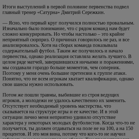
Итоги выступлений в первой половине первенства подвел
главный тренер «Сатурна» Дмитрий Сережкин.
— Ясно, что первый круг получился полностью провальным.
Изначально было понимание, что с рядом команд нам будет
сложно конкурировать. Но чтобы настолько – это крайне
неприятный сюрприз. О причинах говорилось не раз, и все
анализировалось. Хотя на сборах команда показывала
содержательный футбол. Таким же получилось и начало
первенства, однако реализация оставляла желать лучшего. В
целом ряде матчей, завершившихся ничьими и поражениями,
мы создавали гораздо больше моментов, чем соперник.
Поэтому у меня очень большие претензии к группе атаки.
Понятно, что не всем игрокам хватает квалификации, однако
свои шансы нужно использовать.
Потом же пошли травмы, выбившие из строя ведущих
игроков, а молодежи не удалось качественно их заменить.
Отсутствует необходимый уровень мастерства, что
сказывается на структуре игры и ее качестве. И в этой
ситуации лично меня неприятно удивило отсутствие
характера у некоторых молодых футболистов. Когда что-то не
получается, ты должен отдаваться на поле не на 100, а на 150
процентов. И это моя вина, потому что кого-то не научил