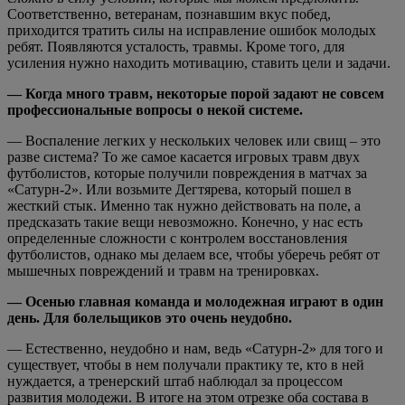
Соответственно, ветеранам, познавшим вкус побед,
приходится тратить силы на исправление ошибок молодых
ребят. Появляются усталость, травмы. Кроме того, для
усиления нужно находить мотивацию, ставить цели и задачи.
— Когда много травм, некоторые порой задают не совсем
профессиональные вопросы о некой системе.
— Воспаление легких у нескольких человек или свищ – это
разве система? То же самое касается игровых травм двух
футболистов, которые получили повреждения в матчах за
«Сатурн-2». Или возьмите Дегтярева, который пошел в
жесткий стык. Именно так нужно действовать на поле, а
предсказать такие вещи невозможно. Конечно, у нас есть
определенные сложности с контролем восстановления
футболистов, однако мы делаем все, чтобы уберечь ребят от
мышечных повреждений и травм на тренировках.
— Осенью главная команда и молодежная играют в один
день. Для болельщиков это очень неудобно.
— Естественно, неудобно и нам, ведь «Сатурн-2» для того и
существует, чтобы в нем получали практику те, кто в ней
нуждается, а тренерский штаб наблюдал за процессом
развития молодежи. В итоге на этом отрезке оба состава в