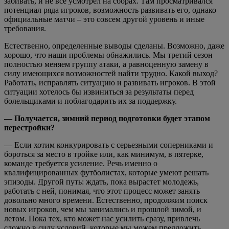
забивать, и не все усмотрел на сборах. Там просматривался
потенциал ряда игроков, возможность развивать его, однако
официальные матчи – это совсем другой уровень и иные
требования.
Естественно, определенные выводы сделаны. Возможно, даже
хорошо, что наши проблемы обнажились. Мы третий сезон
полностью меняем группу атаки, а равноценную замену в
силу имеющихся возможностей найти трудно. Какой выход?
Работать, исправлять ситуацию и развивать игроков. В этой
ситуации хотелось бы извиниться за результаты перед
болельщиками и поблагодарить их за поддержку.
— Получается, зимний период подготовки будет этапом
перестройки?
— Если хотим конкурировать с серьезными соперниками и
бороться за место в тройке или, как минимум, в пятерке,
команде требуется усиление. Речь именно о
квалифицированных футболистах, которые умеют решать
эпизоды. Другой путь: ждать, пока вырастет молодежь,
работать с ней, понимая, что этот процесс может занять
довольно много времени. Естественно, продолжим поиск
новых игроков, чем мы занимались и прошлой зимой, и
летом. Пока тех, кто может нас усилить сразу, привлечь
сложно в силу условий, которые мы можем предложить.