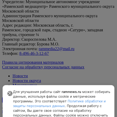
Учредители: Муниципальное автономное учреждение
«Раменский медиацентр» Раменского муниципального округа
Московской области
Администрация Раменского муниципального округа
Московской области
Адрес редакции: Московская область, г.
Раменское, городской парк, стадион «Сатурн», западная
трибуна, строение ¼
Директор: Скороспелова М.А.
Главный редактор: Бурова М.О.
Электронная почта:
rammedia22@mail.ru
Телефон:
8-496-46-3-12-67
Правила цитирования материалов
Согласие на обработку персональных данных
Новости
Новости округа
Мероприятия
Официально
Для улучшения работы сайт
ramnews.ru
может собирать
🍪
данные, используя файлы cookie и метрические
программы. Это соответствует
Политике обработки и
12+
защиты персональных данных
. Продолжая работу с
сайтом, Вы даете свое согласие на обработку
8-496-46-3-12-67, rammedia22@mail.ru
персональных данных. Файлы cookie можно отключить
Московская область, г. Раменское, городской парк, стадион