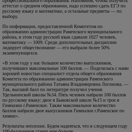
профессионального образования. Напомним, чтобы получить
аттестат о среднем образовании, надо успешно сдать ЕГЭ по
русскому языку и математике, а остальные предметы — по
выбору.
По информации, предоставленной Комитетом по
образованию администрации Раменского муниципального
района, в этом году русский язык сдавали 1027 человек,
математику — 1009. Среди дополнительных дисциплин
лидирует обществознание — его выбрали более 50%
экзаменующихся.
«В этом году у нас большое количество выпускников,
получивших максимальные 100 баллов. — Поделилась с нами
хорошей новостью специалист отдела общего образования
Комитета по образованию администрации Раменского
муниципального района Татьяна Владимировна Логинова. —
Так, высший балл по литературе получил ученик
Удельнинской школы №34. Пять человек набрали 100 баллов
по русскому языку: двое в Быковской школе №15 и трое в
Гимназии г.Раменское. Также максимальное количество
баллов набрали двое выпускников Гимназии г.Раменское по
химии».
Результаты неплохие. Будем надеяться, что в следующем году
100-балльников станет еще больше.