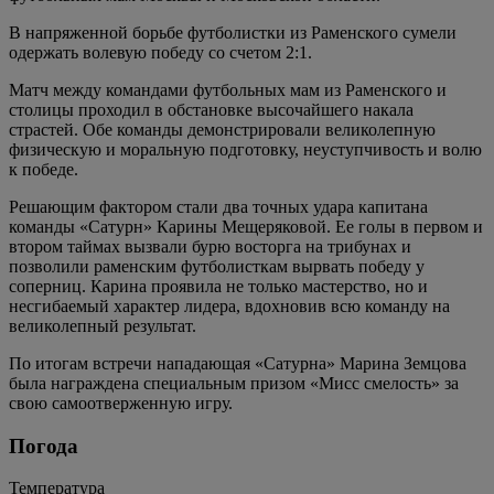
В напряженной борьбе футболистки из Раменского сумели
одержать волевую победу со счетом 2:1.
Матч между командами футбольных мам из Раменского и
столицы проходил в обстановке высочайшего накала
страстей. Обе команды демонстрировали великолепную
физическую и моральную подготовку, неуступчивость и волю
к победе.
Решающим фактором стали два точных удара капитана
команды «Сатурн» Карины Мещеряковой. Ее голы в первом и
втором таймах вызвали бурю восторга на трибунах и
позволили раменским футболисткам вырвать победу у
соперниц. Карина проявила не только мастерство, но и
несгибаемый характер лидера, вдохновив всю команду на
великолепный результат.
По итогам встречи нападающая «Сатурна» Марина Земцова
была награждена специальным призом «Мисс смелость» за
свою самоотверженную игру.
Погода
Температура