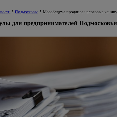
вости
Подмосковье
Мособлдума продлила налоговые канику
улы для предпринимателей Подмосковья 