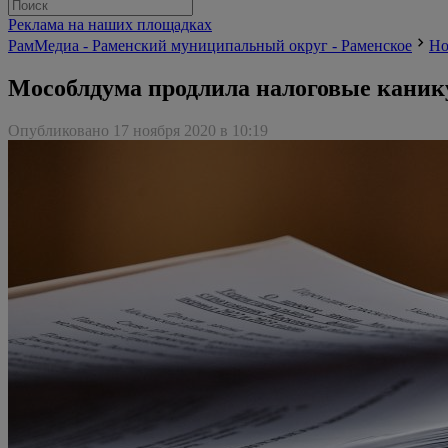
Реклама на наших площадках
РамМедиа - Раменский муниципальный округ - Раменское
Но
Мособлдума продлила налоговые каник
Опубликовано 17 ноября 2020 в 10:19