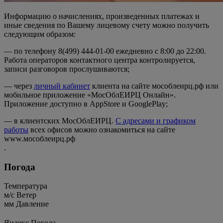
Информацию о начислениях, произведенных платежах и
иные сведения по Вашему лицевому счету можно получить
следующим образом:
— по телефону 8(499) 444-01-00 ежедневно с 8:00 до 22:00.
Работа операторов контактного центра контролируется,
записи разговоров прослушиваются;
— через
личный кабинет
клиента на сайте мособлеирц.рф или
мобильное приложение «МосОблЕИРЦ Онлайн».
Приложение доступно в AppStore и GooglePlay;
— в клиентских МосОблЕИРЦ.
С адресами и графиком
работы
всех офисов можно ознакомиться на сайте
www.мособлеирц.рф
.
Погода
Температура
м/c
Ветер
мм
Давление
Яндекс.Погода