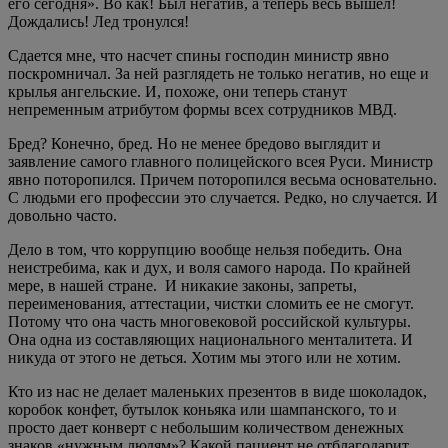
его сегодня». Во как! Был негатив, а теперь весь вышел!
Дождались! Лед тронулся!
Сдается мне, что насчет спины господин министр явно
поскромничал. За ней разглядеть не только негатив, но еще и
крылья ангельские. И, похоже, они теперь станут
непременным атрибутом формы всех сотрудников МВД.
Бред? Конечно, бред. Но не менее бредово выглядит и
заявление самого главного полицейского всея Руси. Министр
явно поторопился. Причем поторопился весьма основательно.
С людьми его профессии это случается. Редко, но случается. И
довольно часто.
Дело в том, что коррупцию вообще нельзя победить. Она
неистребима, как и дух, и воля самого народа. По крайней
мере, в нашей стране. И никакие законы, запреты,
переименования, аттестации, чистки сломить ее не смогут.
Потому что она часть многовековой российской культуры.
Она одна из составляющих национального менталитета. И
никуда от этого не деться. Хотим мы этого или не хотим.
Кто из нас не делает маленьких презентов в виде шоколадок,
коробок конфет, бутылок коньяка или шампанского, то и
просто дает конверт с небольшим количеством денежных
знаков «нужным людям»? Какой пациент не отблагодарит