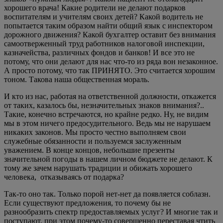
хорошего врача! Какие родители не делают подарков
воспитателям и учителям своих детей? Какой водитель не
попытается таким образом найти общий язык с инспектором
дорожного движения? Какой бухгалтер оставит без внимания
самоотверженный труд работников налоговой инспекции,
казначейства, различных фондов и банков! И все это не
потому, что они делают для нас что-то из ряда вон незаконное.
А просто потому, что так ПРИНЯТО. Это считается хорошим
тоном. Такова наша общественная мораль.
И кто из нас, работая на ответственной должности, откажется
от таких, казалось бы, незначительных знаков внимания?..
Такие, конечно встречаются, но крайне редко. Ну, не видим
мы в этом ничего предосудительного. Ведь мы не нарушаем
никаких законов. Мы просто честно выполняем свои
служебные обязанности и пользуемся заслуженным
уважением. В конце концов, небольшие презенты
значительной погоды в нашем личном бюджете не делают. К
тому же зачем нарушать традиции и обижать хорошего
человека, отказываясь от подарка?
Так-то оно так. Только порой нет-нет да появляется соблазн.
Если существуют предложения, то почему бы не
разнообразить спектр предоставляемых услуг? И многие так и
поступают, при этом почему-то совершенно переставая чтить