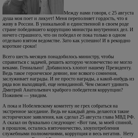
Между нами говоря, с 25 августа
душа моя поет и ликует! Меня переполняет гордость, что я
живу в России. В уникальной и единственной в своем роде
стране победившего коррупцию министра внутренних дел. И
ничего страшного, что он победил ее пока только в одном
отдельно взятом ведомстве. Зато как успешно! И в рекордно
короткие сроки!
Всего шесть месяцев понадобилось министру, чтобы
справиться с задачей, решить которую человечество не могло
веками. Гениально! Добавилось хлопот нашему Президенту.
Ведь такое героическое деяние, вне всякого сомнения,
заслуживает награды. И не просто награды, а какой-нибудь из
ряда вон выходящей, еще невиданной. Чем сможет удивить
Дмитрий Анатольевич храброго победителя коррупции?
Поживем — увидим.
А пока и Нобелевскому комитету не грех собраться на
экстренное заседание. Ведь не каждый день делаются такие
исторические заявления, как сделал 25 августа глава МВД РФ.
А сказал он буквально следующее: «Вот там, за моей спиной,
в прошлом, остались взяточничество, злоупотребления
служебными полномочиями, коррупция и весь негатив. Нету