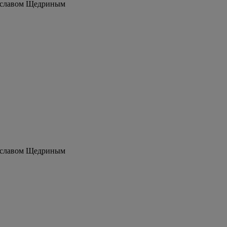
еславом Щедриным
еславом Щедриным