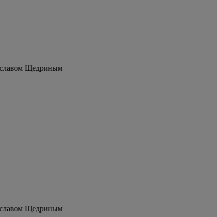
еславом Щедриным
еславом Щедриным