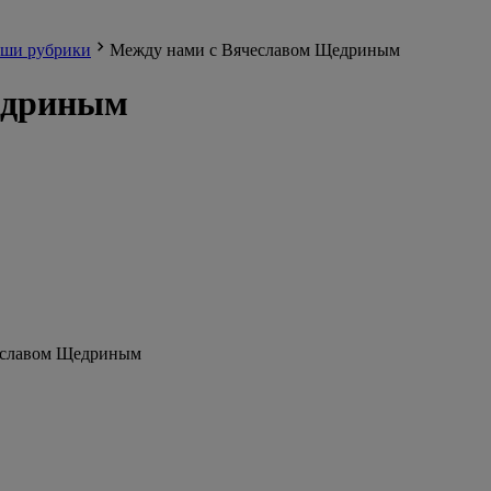
ши рубрики
Между нами с Вячеславом Щедриным
едриным
еславом Щедриным