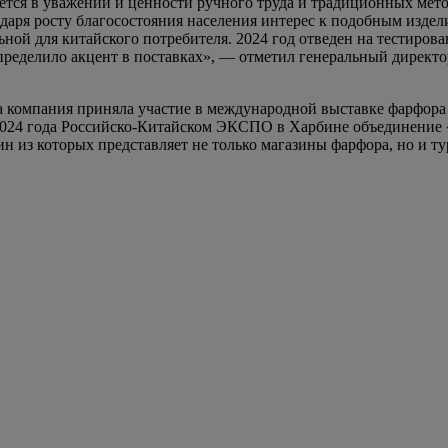
тся в уважении и ценности ручного труда и традиционных метод
одаря росту благосостояния населения интерес к подобным издел
ьной для китайского потребителя. 2024 год отведен на тестиров
пределило акцент в поставках», — отметил генеральный директ
а компания приняла участие в международной выставке фарфора 
2024 года Российско-Китайском ЭКСПО в Харбине объединение 
 из которых представляет не только магазины фарфора, но и ту