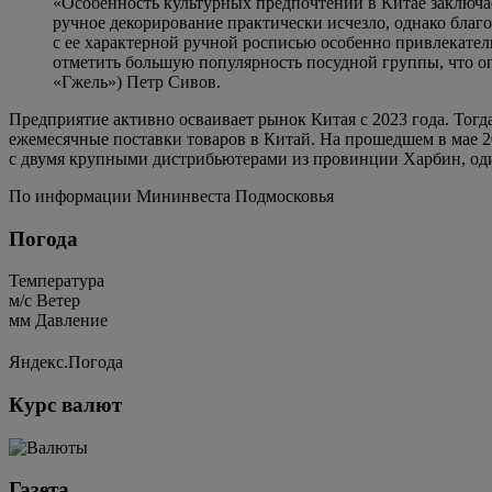
«Особенность культурных предпочтений в Китае заключае
ручное декорирование практически исчезло, однако благ
с ее характерной ручной росписью особенно привлекател
отметить большую популярность посудной группы, что о
«Гжель») Петр Сивов.
Предприятие активно осваивает рынок Китая с 2023 года. Тогд
ежемесячные поставки товаров в Китай. На прошедшем в мае 
с двумя крупными дистрибьютерами из провинции Харбин, один
По информации Мининвеста Подмосковья
Погода
Температура
м/c
Ветер
мм
Давление
Яндекс.Погода
Курс валют
Газета