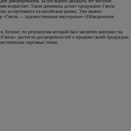
ов декорирования. За последние двадцать лет местное
иям возрастает. Такая динамика делает продукцию Гжель
ание ассортимента на китайском рынке. Уже можно
ор «Гжель — художественные мастерские» (Объединения
в Лилине, по результатам которой был заключен контракт на
«Гжель» достигло договоренностей о продаже своей продукции
ристические торговые точки.