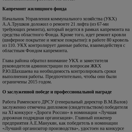
Капремонт жилищного фонда
Начальник Управления коммунального хозяйства (УКХ)
А.А.Трушков доложил о ремонте 21 лифта (из 67-ми
требующих ремонта), который ведется в рамках капремонта на
средства областного Фонда. Кроме того, идет ремонт кровли
(шиферное покрытие и мягкое покрытие): в работе 80 кровель
из 110. УКХ контролирует данные работы, взаимодействуя с
областным Фондом капремонта.
Глава района обратил внимание УКХ и заместителя
руководителя администрации по вопросам ЖКХ
Р.Ю.Шахшаева на необходимость контролировать сроки
выполнения работы. Предпочтительно, чтобы они были
ограничены 2015 годом.
О заслуженной победе и профессиональной награде
Работа Раменского ДРСУ (генеральный директор В.М.Валов)
заслуженно отмечена дипломом (свидетельством) победителя
на XI конкурсе «Дороги России» в номинации «Лучшая
дорожная подрядная организация». Главный инженер
предприятия А.Е.Манукян, как победитель в номинации
«Лучший организатор производства», удостоен на конкурсе