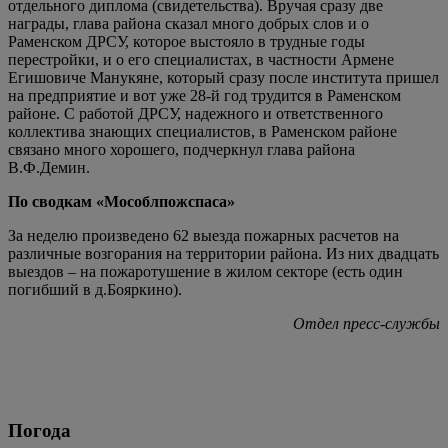
отдельного диплома (свидетельства). Вручая сразу две
награды, глава района сказал много добрых слов и о
Раменском ДРСУ, которое выстояло в трудные годы
перестройки, и о его специалистах, в частности Армене
Егишовиче Манукяне, который сразу после института пришел
на предприятие и вот уже 28-й год трудится в Раменском
районе. С работой ДРСУ, надежного и ответственного
коллектива знающих специалистов, в Раменском районе
связано много хорошего, подчеркнул глава района
В.Ф.Демин.
По сводкам «Мособлпожспаса»
За неделю произведено 62 выезда пожарных расчетов на
различные возгорания на территории района. Из них двадцать
выездов – на пожаротушение в жилом секторе (есть один
погибший в д.Бояркино).
Отдел пресс-службы
Погода