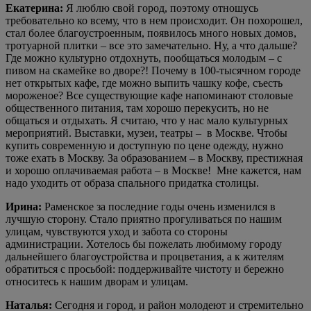
Екатерина:
Я люблю свой город, поэтому отношусь
требовательно ко всему, что в нем происходит. Он похорошел,
стал более благоустроенным, появилось много новых домов,
тротуарной плитки – все это замечательно. Ну, а что дальше?
Где можно культурно отдохнуть, пообщаться молодым – с
пивом на скамейке во дворе?! Почему в 100-тысячном городе
нет открытых кафе, где можно выпить чашку кофе, съесть
мороженое? Все существующие кафе напоминают столовые
общественного питания, там хорошо перекусить, но не
общаться и отдыхать. Я считаю, что у нас мало культурных
мероприятий. Выставки, музеи, театры –
в Москве. Чтобы
купить современную и доступную по цене одежду, нужно
тоже ехать в Москву. За образованием – в Москву, престижная
и хорошо оплачиваемая работа – в Москве!
Мне кажется, нам
надо уходить от образа спального придатка столицы.
Ирина:
Раменское за последние годы очень изменился в
лучшую сторону. Стало приятно прогуливаться по нашим
улицам, чувствуются уход и забота со стороны
администрации. Хотелось бы пожелать любимому городу
дальнейшего благоустройства и процветания, а к жителям
обратиться с просьбой: поддерживайте чистоту и бережно
относитесь к нашим дворам и улицам.
Наталья:
Сегодня и город, и район молодеют и стремительно