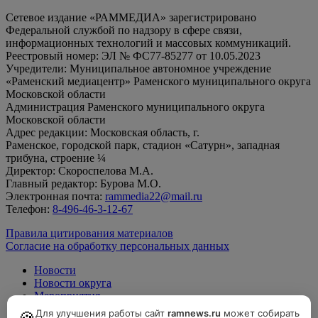
Сетевое издание «РАММЕДИА» зарегистрировано
Федеральной службой по надзору в сфере связи,
информационных технологий и массовых коммуникаций.
Реестровый номер: ЭЛ № ФС77-85277 от 10.05.2023
Учредители: Муниципальное автономное учреждение
«Раменский медиацентр» Раменского муниципального округа
Московской области
Администрация Раменского муниципального округа
Московской области
Адрес редакции: Московская область, г.
Раменское, городской парк, стадион «Сатурн», западная
трибуна, строение ¼
Директор: Скороспелова М.А.
Главный редактор: Бурова М.О.
Электронная почта:
rammedia22@mail.ru
Телефон:
8-496-46-3-12-67
Правила цитирования материалов
Согласие на обработку персональных данных
Новости
Новости округа
Мероприятия
Официально
Для улучшения работы сайт
ramnews.ru
может собирать