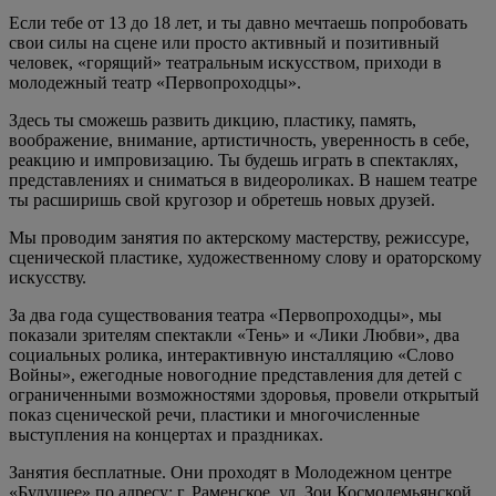
Если тебе от 13 до 18 лет, и ты давно мечтаешь попробовать
свои силы на сцене или просто активный и позитивный
человек, «горящий» театральным искусством, приходи в
молодежный театр «Первопроходцы».
Здесь ты сможешь развить дикцию, пластику, память,
воображение, внимание, артистичность, уверенность в себе,
реакцию и импровизацию. Ты будешь играть в спектаклях,
представлениях и сниматься в видеороликах. В нашем театре
ты расширишь свой кругозор и обретешь новых друзей.
Мы проводим занятия по актерскому мастерству, режиссуре,
сценической пластике, художественному слову и ораторскому
искусству.
За два года существования театра «Первопроходцы», мы
показали зрителям спектакли «Тень» и «Лики Любви», два
социальных ролика, интерактивную инсталляцию «Слово
Войны», ежегодные новогодние представления для детей с
ограниченными возможностями здоровья, провели открытый
показ сценической речи, пластики и многочисленные
выступления на концертах и праздниках.
Занятия бесплатные. Они проходят в Молодежном центре
«Будущее» по адресу: г. Раменское, ул. Зои Космодемьянской,