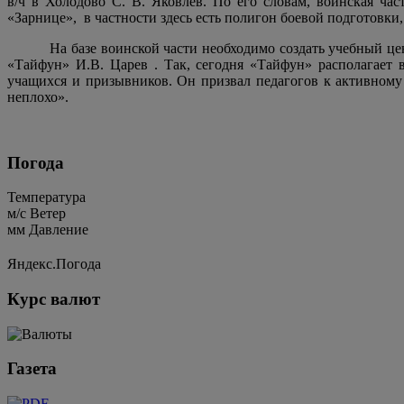
в/ч в Холодово С. В. Яковлев. По его словам, воинская ча
«Зарнице»,
в частности здесь есть полигон боевой подготовки
На базе воинской части необходимо создать учебный це
«Тайфун» И.В. Царев . Так, сегодня «Тайфун» располагает
учащихся и призывников. Он призвал педагогов к активному 
неплохо».
Погода
Температура
м/c
Ветер
мм
Давление
Яндекс.Погода
Курс валют
Газета