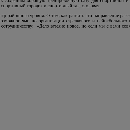
сть сохранила хорошую тренировочную базу для спортивной и
, спортивный городок и спортивный зал, столовая.
нтр районного уровня. О том, как развить это направление рас
 возможностями по организации стрелкового и пейнтбольного 
сотрудничеству:
«Дело затеяно новое, но если мы с вами сов