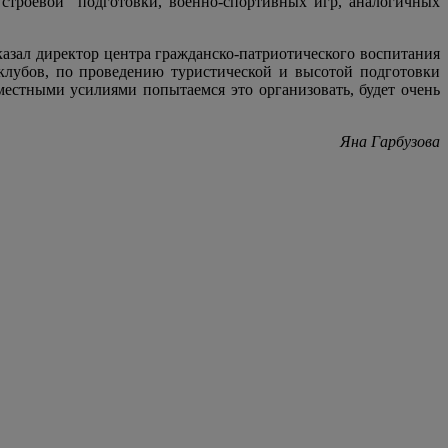
 строевой
подготовки, военно-спортивных игр, аналогичных
сказал директор центра гражданско-патриотического воспитания
клубов, по проведению туристической и высотой подготовки
местными усилиями попытаемся это организовать, будет очень
Яна Гарбузова