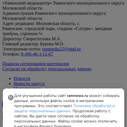
«Раменский медиацентр» Раменского муниципального округа
Московской области
Администрация Раменского муниципального округа
Московской области
Адрес редакции: Московская область, г.
Раменское, городской парк, стадион «Сатурн», западная
трибуна, строение ¼
Директор: Скороспелова М.А.
Главный редактор: Бурова М.О.
Электронная почта:
rammedia22@mail.ru
Телефон:
8-496-46-3-12-67
Правила цитирования материалов
Согласие на обработку персональных данных
Новости
Новости округа
Мероприятия
Официально
Для улучшения работы сайт
ramnews.ru
может собирать
🍪
данные, используя файлы cookie и метрические
программы. Это соответствует
Политике обработки и
12+
защиты персональных данных
. Продолжая работу с
сайтом, Вы даете свое согласие на обработку
8-496-46-3-12-67, rammedia22@mail.ru
персональных данных. Файлы cookie можно отключить
Московская область, г. Раменское, городской парк, стадион
в настройках Вашего браузера.