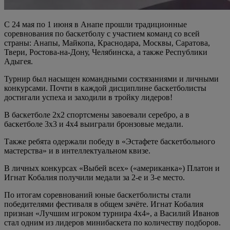
С 24 мая по 1 июня в Анапе прошли традиционные
соревнования по баскетболу с участием команд со всей
страны: Анапы, Майкопа, Краснодара, Москвы, Саратова,
Твери, Ростова-на-Дону, Челябинска, а также Республики
Адыгея.
Турнир был насыщен командными состязаниями и личными
конкурсами. Почти в каждой дисциплине баскетболисты
достигали успеха и заходили в тройку лидеров!
В баскетболе 2х2 спортсмены завоевали серебро, а в
баскетболе 3х3 и 4х4 выиграли бронзовые медали.
Также ребята одержали победу в «Эстафете баскетбольного
мастерства» и в интеллектуальном квизе.
В личных конкурсах «Выбей всех» («американка») Платон и
Игнат Кобалия получили медали за 2-е и 3-е место.
По итогам соревнований юные баскетболисты стали
победителями фестиваля в общем зачёте. Игнат Кобалия
признан «Лучшим игроком турнира 4х4», а Василий Иванов
стал одним из лидеров минибаскета по количеству подборов.