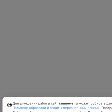
Для улучшения работы сайт
ramnews.ru
может собирать дан
🍪
Политике обработки и защиты персональных данных
. Продо