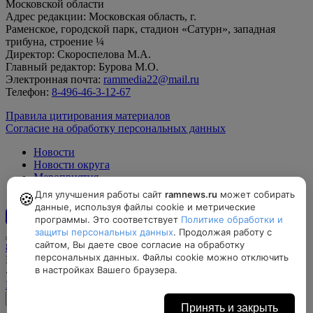
Московской области
Адрес редакции: Московская область, г.
Раменское, городской парк, стадион «Сатурн», западная
трибуна, строение ¼
Директор: Скороспелова М.А.
Главный редактор: Бурова М.О.
Электронная почта:
rammedia22@mail.ru
Телефон:
8-496-46-3-12-67
Правила цитирования материалов
Согласие на обработку персональных данных
Новости
Новости округа
Мероприятия
Официально
Для улучшения работы сайт
ramnews.ru
может собирать
🍪
данные, используя файлы cookie и метрические
программы. Это соответствует
Политике обработки и
12+
защиты персональных данных
. Продолжая работу с
сайтом, Вы даете свое согласие на обработку
8-496-46-3-12-67, rammedia22@mail.ru
персональных данных. Файлы cookie можно отключить
Московская область, г. Раменское, городской парк, стадион
в настройках Вашего браузера.
«Сатурн», западная трибуна, строение ¼
Найти на карте
Принять и закрыть