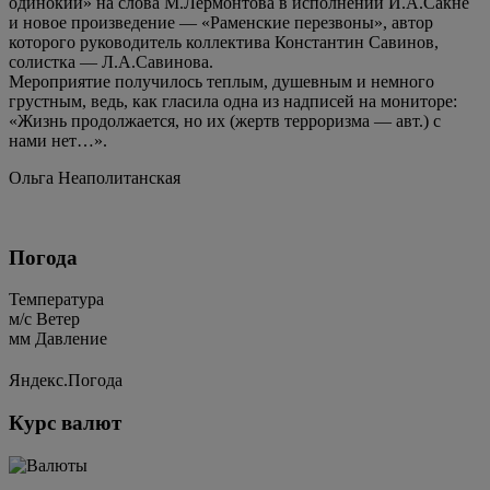
одинокий» на слова М.Лермонтова в исполнении И.А.Сакне
и новое произведение — «Раменские перезвоны», автор
которого руководитель коллектива Константин Савинов,
солистка — Л.А.Савинова.
Мероприятие получилось теплым, душевным и немного
грустным, ведь, как гласила одна из надписей на мониторе:
«Жизнь продолжается, но их (жертв терроризма — авт.) с
нами нет…».
Ольга Неаполитанская
Погода
Температура
м/c
Ветер
мм
Давление
Яндекс.Погода
Курс валют