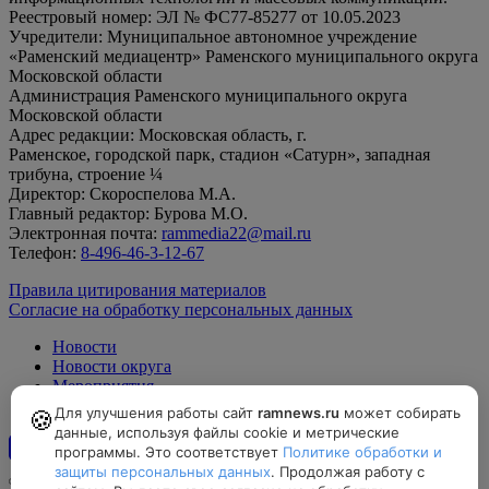
Реестровый номер: ЭЛ № ФС77-85277 от 10.05.2023
Учредители: Муниципальное автономное учреждение
«Раменский медиацентр» Раменского муниципального округа
Московской области
Администрация Раменского муниципального округа
Московской области
Адрес редакции: Московская область, г.
Раменское, городской парк, стадион «Сатурн», западная
трибуна, строение ¼
Директор: Скороспелова М.А.
Главный редактор: Бурова М.О.
Электронная почта:
rammedia22@mail.ru
Телефон:
8-496-46-3-12-67
Правила цитирования материалов
Согласие на обработку персональных данных
Новости
Новости округа
Мероприятия
Официально
Для улучшения работы сайт
ramnews.ru
может собирать
🍪
данные, используя файлы cookie и метрические
программы. Это соответствует
Политике обработки и
12+
защиты персональных данных
. Продолжая работу с