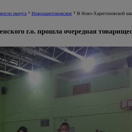
вости округа
Новохаритоновское
В Ново-Харитоновской шко
нского г.о. прошла очередная товарище