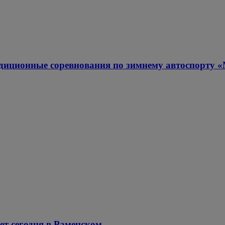
адиционные соревнования по зимнему автоспорту 
т сегодня в Раменском