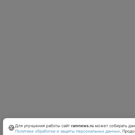
Для улучшения работы сайт
ramnews.ru
может собирать дан
🍪
Политике обработки и защиты персональных данных
. Продо