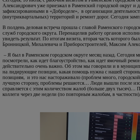
Александрович уже приезжал в Раменский городской округ и д
зафиксированными в «Доброделе», в организации деятельност
(внутриквартальных) территорий и ремонт дорог. Сегодня замп
В полдень деловая встреча прошла с главой Раменского горо
служб городского округа. Перенацелив работу органов исполн
увидеть результат. По итогам визита, вторая часть которого
Бронницкой, Михалевича и Приборостроителей, Максим Алекса
– Я был в Раменском городском округе месяц назад. Сегодня м
посмотрели, как идет благоустройство, как идет ямочный ремо
действительно очень важно. Об этом мы говорили и в муницип
на лидирующие позиции, какая помощь нужна с нашей стороны…
позициям, и это нас настораживало (проблем много, городской 
лучшую сторону, проблемы решаются… Люди вышли после изол
справляется с этим количеством жалоб (больше двух тысяч)… П
коллеги через две недели (по повторным жалобам, в частности),