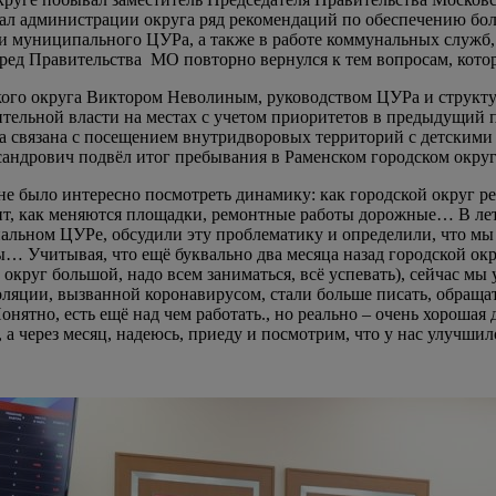
ал администрации округа ряд рекомендаций по обеспечению бол
и муниципального ЦУРа, а также в работе коммунальных служб
ред Правительства МО повторно вернулся к тем вопросам, котор
дского округа Виктором Неволиным, руководством ЦУРа и струк
ительной власти на местах с учетом приоритетов в предыдущий
 была связана с посещением внутридворовых территорий с детск
ндрович подвёл итог пребывания в Раменском городском округ
не было интересно посмотреть динамику: как городской округ р
нт, как меняются площадки, ремонтные работы дорожные… В летн
альном ЦУРе, обсудили эту проблематику и определили, что мы
 Учитывая, что ещё буквально два месяца назад городской окр
округ большой, надо всем заниматься, всё успевать), сейчас мы 
яции, вызванной коронавирусом, стали больше писать, обращ
онятно, есть ещё над чем работать., но реально – очень хорош
 а через месяц, надеюсь, приеду и посмотрим, что у нас улучшил