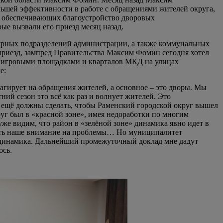
ьшей эффективности в работе с обращениями жителей округа,
, обеспечивающих благоустройство дворовых
ые вызвали его приезд месяц назад.
турных подразделений администрации, а также коммунальных
 приезд, зампред Правительства Максим Фомин сегодня хотел
ими игровыми площадками и кварталов МКД на улицах
е:
еагирует на обращения жителей, а основное – это дворы. Мы
ий сезон это всё как раз и волнует жителей. Это
 ещё должны сделать, чтобы Раменский городской округ вышел
уг был в «красной зоне», имея недоработки по многим
уже видим, что район в «зелёной зоне» динамика явно идет в
ать наше внимание на проблемы… Но муниципалитет
ая динамика. Дальнейший промежуточный доклад мне дадут
ось.