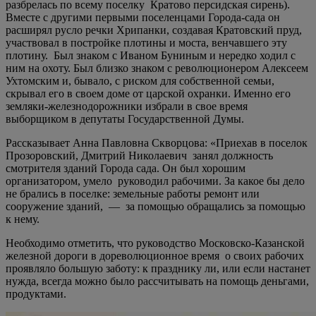
разбрелась по всему поселку Кратово персидская сирень).
Вместе с другими первыми поселенцами Города-сада он
расширял русло речки Хрипанки, создавая Кратовский пруд,
участвовал в постройке плотины и моста, венчавшего эту
плотину.
Был знаком с Иваном Буниным и нередко ходил с
ним на охоту. Был близко знаком с революционером Алексеем
Ухтомским и, бывало, с риском для собственной семьи,
скрывал его в своем доме от царской охранки. Именно его
земляки-железнодорожники избрали в свое время
выборщиком в депутаты Государственной Думы.
Рассказывает Анна Павловна Скворцова: «Приехав в поселок
Прозоровский, Дмитрий Николаевич занял должность
смотрителя зданий Города сада. Он был хорошим
организатором, умело руководил рабочими. За какое бы дело
не брались в поселке: земельные работы ремонт или
сооружение зданий, — за помощью обращались за помощью
к нему.
Необходимо отметить, что руководство Московско-Казанской
железной дороги в дореволюционное время о своих рабочих
проявляло большую заботу: к празднику ли, или если настанет
нужда, всегда можно было рассчитывать на помощь деньгами,
продуктами.