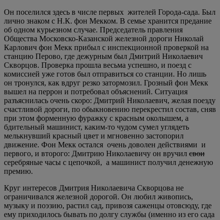
Он поселился здесь в числе первых жителей Города-сада. Был
лично знаком с Н.К. фон Мекком. В семье хранится предание
об одном курьезном случае. Председатель правления
Общества Московско-Казанской железной дороги Николай
Карлович фон Мекк прибыл с инспекционной проверкой на
станцию Перово, где дежурным был Дмитрий Николаевич
Скворцов. Проверка прошла весьма успешно, и поезд с
комиссией уже готов был отправиться со станции. Но лишь
он тронулся, как вдруг резко затормозил. Грозный фон Мекк
вышел на перрон и потребовал объяснений. Ситуация
разъяснилась очень скоро: Дмитрий Николаевич, желая поезду
счастливой дороги, по обыкновению перекрестил состав, сняв
при этом форменную фуражку с красным околышем, а
бдительный машинист, каким-то чудом сумел углядеть
мелькнувший красный цвет и мгновенно застопорил
движение. Фон Мекк остался очень доволен действиями и
первого, и второго: Дмитрию Николаевичу он вручил
свои
серебряные часы с цепочкой,
а машинист получил денежную
премию.
Круг интересов Дмитрия Николаевича Скворцова не
ограничивался железной дорогой. Он любил живопись,
музыку и поэзию, растил сад, привозя саженцы отовсюду, где
ему приходилось бывать по долгу службы (именно из его сада