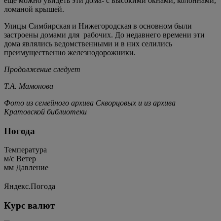
еще можно увидеть эти дома- с высокими окнами, колоннами,
ломаной крышей.
Улицы Симбирская и Нижегородская в основном были
застроены домами для рабочих. До недавнего времени эти
дома являлись ведомственными и в них селились
преимущественно железнодорожники.
Продолжение следует
Т.А. Мамонова
Фото из семейного архива Скворцовых и из архива
Кратовской библиотеки
Погода
Температура
м/c
Ветер
мм
Давление
Яндекс.Погода
Курс валют